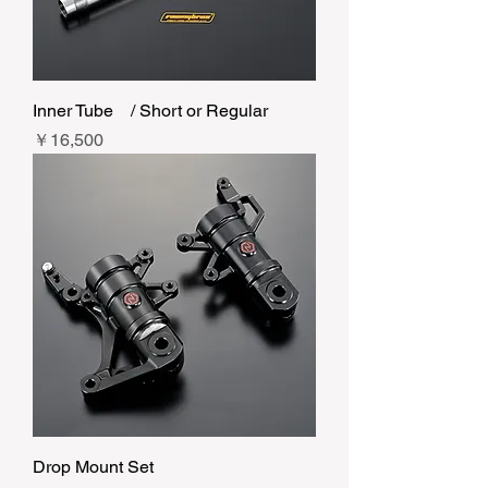
Inner Tube / Short or Regular
価格
￥16,500
Drop Mount Set