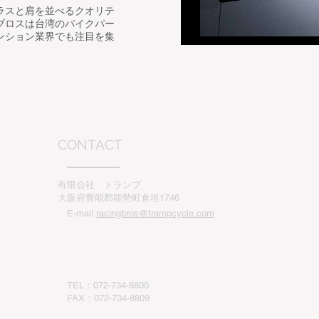
ラスと肩を並べるクオリテ
ブロスは台湾のバイクパー
ンション業界でも注目を集
CONTACT
有限会社 トランプ
大阪府豊能郡能勢町倉垣1746
E-mail:
racingbros@trampcycle.com
TEL：072-734-8800
​FAX：072-734-8809