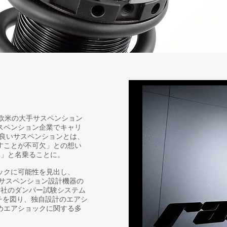
は、欧米の大手サスペンション
スペンション企業でキャリ
「良いサスペンションとは、
すことが不可欠」との想い
 Bros」と名乗ることに。
ックに可能性を見出し、
。サスペンション設計機器の
ig社のダンパー試験システム
ローチを図り、独自設計のエアシ
めエアショックに関する多