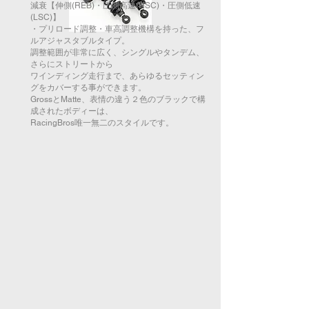
減衰【伸側(REB)・圧側高速(HSC)・圧側低速
(LSC)】
・プリロード調整・車高調整機構を持った、フ
ルアジャスタブルタイプ。
調整範囲が非常に広く、シングルやタンデム、
さらにストリートから
ワインディング走行まで、あらゆるセッティン
グをカバーする事ができます。
GrossとMatte、表情の違う２色のブラックで構
成されたボディーは、
RacingBros唯一無二のスタイルです。