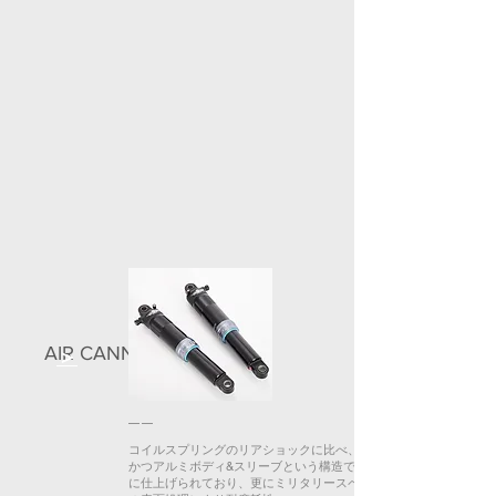
AIR CANNON MONO-R
＞
コイルスプリングのリアショックに比べ、軽量
かつアルミボディ&スリーブという構造で高強度
に仕上げられており、更にミリタリースペック