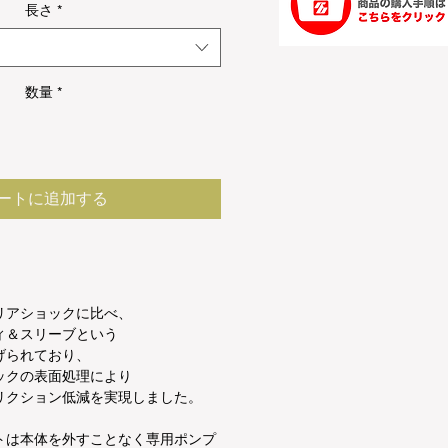
長さ
*
数量
*
ートに追加する
リアショックに比べ、
ィ＆スリーブという
げられており、
ックの表面処理により
リクション低減を実現しました。
トは本体を外すことなく専用ポンプ