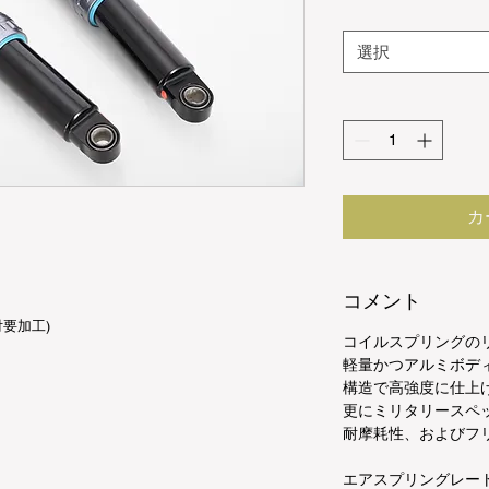
選択
カ
コメント
付要加工)
コイルスプリングの
軽量かつアルミボデ
構造で高強度に仕上
更にミリタリースペ
耐摩耗性、およびフ
エアスプリングレー