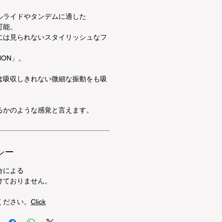
ルライドやタンデムに適した
可能。
には見られないスタイリッシュなフ
NON」。
は吸収しきれない微細な振動をも吸
るかのような感覚と言えます。
シー
合による
けておりません。
ください。
Click