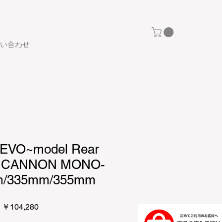
い合わせ
r EVO~model Rear
R CANNON MONO-
m/335mm/355mm
価
￥104,280
格