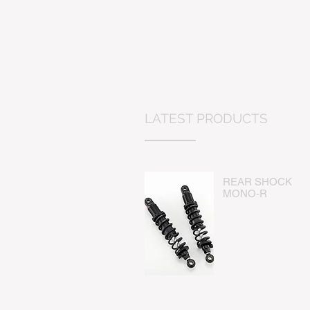
LATEST PRODUCTS
REAR SHOCK
​MONO-R