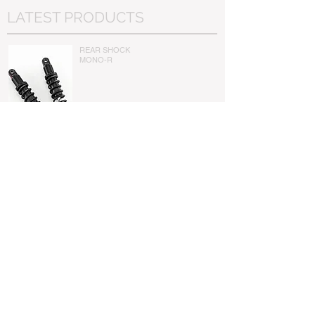
LATEST PRODUCTS
REAR SHOCK
​MONO-R
REAR SHOCK
​HLR
CONTACT