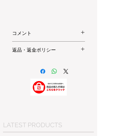
コメント
ノーマルフォークは、ソフトで町中を
返品・返金ポリシー
スローペースで走るには良いですがき
びきびと走りたい、ツーリングを楽し
※当店ではお客様都合による
みたいときに是非お勧めしたいのがこ
交換、返金は受け付けておりませ
ちらのフォークキットです。
ん。
リバウンド・バンプ・スプリングプリ
ロード調整が可能で、組み込み後、走
詳細はこちらをご覧ください。
Click
るシチュエーションに合わせて調整が
できます。
またスプリングは、ハードタイプも2
種類用意しています。
LATEST PRODUCTS