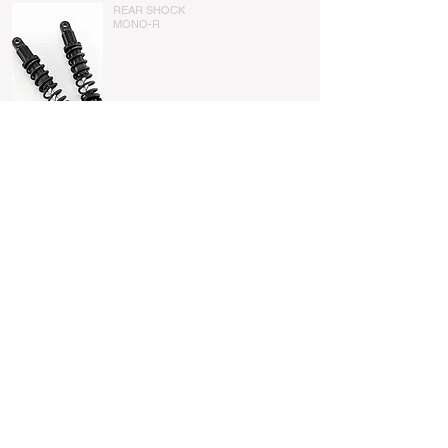
REAR SHOCK
​MONO-R
REAR SHOCK
​HLR
CONTACT
有限会社 トランプ
大阪府豊能郡能勢町倉垣1746
E-mail:
racingbros@trampcycle.com