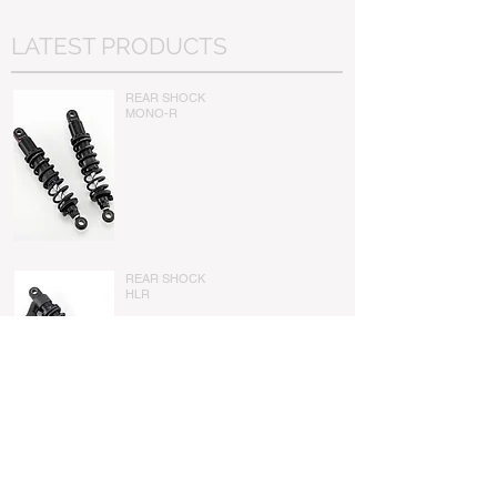
LATEST PRODUCTS
REAR SHOCK
​MONO-R
REAR SHOCK
​HLR
CONTACT